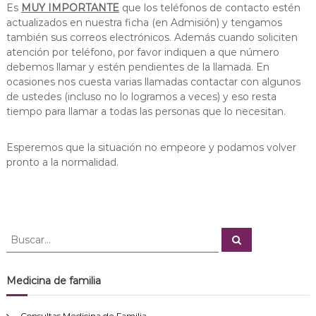
Es
MUY IMPORTANTE
que los teléfonos de contacto estén
actualizados en nuestra ficha (en Admisión) y tengamos
también sus correos electrónicos. Además cuando soliciten
atención por teléfono, por favor indiquen a que número
debemos llamar y estén pendientes de la llamada. En
ocasiones nos cuesta varias llamadas contactar con algunos
de ustedes (incluso no lo logramos a veces) y eso resta
tiempo para llamar a todas las personas que lo necesitan.
Esperemos que la situación no empeore y podamos volver
pronto a la normalidad.
B
B
u
u
s
s
c
a
c
Medicina de familia
r
a
r
Consultas Medicina de Familia