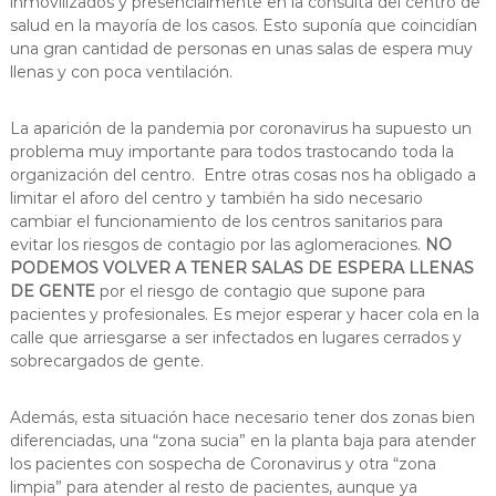
inmovilizados y presencialmente en la consulta del centro de
i
salud en la mayoría de los casos. Esto suponía que coincidían
d
una gran cantidad de personas en unas salas de espera muy
llenas y con poca ventilación.
La aparición de la pandemia por coronavirus ha supuesto un
problema muy importante para todos trastocando toda la
organización del centro. Entre otras cosas nos ha obligado a
limitar el aforo del centro y también ha sido necesario
cambiar el funcionamiento de los centros sanitarios para
evitar los riesgos de contagio por las aglomeraciones.
NO
PODEMOS VOLVER A TENER SALAS DE ESPERA LLENAS
DE GENTE
por el riesgo de contagio que supone para
pacientes y profesionales. Es mejor esperar y hacer cola en la
calle que arriesgarse a ser infectados en lugares cerrados y
sobrecargados de gente.
Además, esta situación hace necesario tener dos zonas bien
diferenciadas, una “zona sucia” en la planta baja para atender
los pacientes con sospecha de Coronavirus y otra “zona
limpia” para atender al resto de pacientes, aunque ya