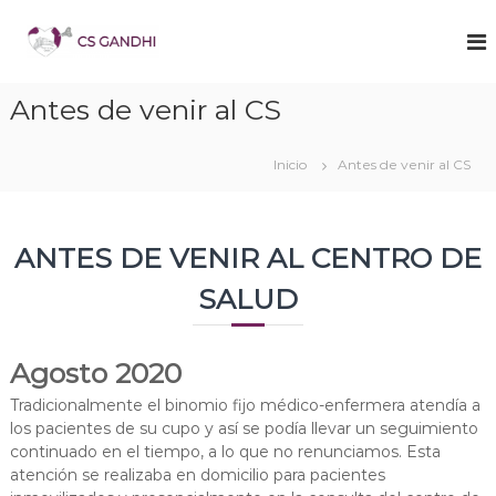
S
a
C
W
e
l
e
b
t
n
N
a
Antes de venir al CS
t
o
r
O
r
a
f
o
Inicio
Antes de venir al CS
l
i
S
c
c
i
o
a
a
n
l
ANTES DE VENIR AL CENTRO DE
l
t
u
C
e
S
SALUD
d
n
G
G
a
i
a
n
d
Agosto 2020
d
n
o
h
Tradicionalmente el binomio fijo médico-enfermera atendía a
d
i
los pacientes de su cupo y así se podía llevar un seguimiento
h
M
continuado en el tiempo, a lo que no renunciamos. Esta
a
i
d
atención se realizaba en domicilio para pacientes
r