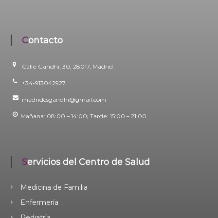
i
d
Contacto
Calle Gandhi, 30, 28017, Madrid
+34-913042927
madridcsgandhi@gmail.com
Mañana: 08:00 – 14:00; Tarde: 15:00 – 21:00
Servicios del Centro de Salud
Medicina de Familia
Enfermería
Pediatría