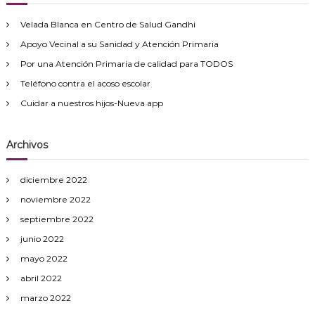
e
Velada Blanca en Centro de Salud Gandhi
g
Apoyo Vecinal a su Sanidad y Atención Primaria
Por una Atención Primaria de calidad para TODOS
a
Teléfono contra el acoso escolar
Cuidar a nuestros hijos-Nueva app
c
i
Archivos
ó
diciembre 2022
noviembre 2022
n
septiembre 2022
d
junio 2022
mayo 2022
e
abril 2022
e
marzo 2022