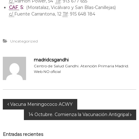
c/
Ramón Power, 54
Tlf
: 913 677 655
CAF
5
:
(Moratalaz, Vicálvaro y San Blas-Canillejas)
c/
Fuente Carrantona, 12
Tlf
: 915 648 184
Uncategorized
madridcsgandhi
Centro de Salud Gandhi. Atención Primaria Madrid.
Web NO oficial
N
Vacuna Meningococo ACWY
14 Octubre. Comienza la Vacunación Antigripal
a
v
Entradas recientes