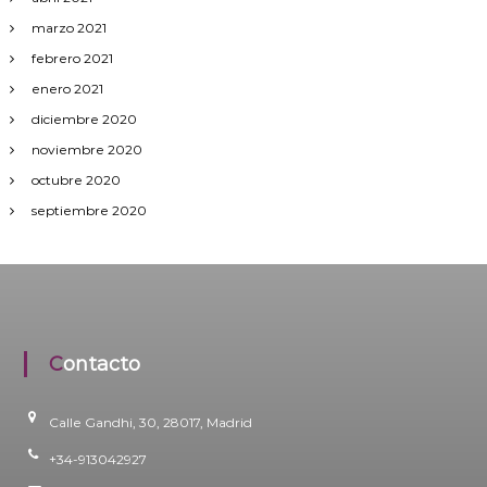
marzo 2021
d
febrero 2021
a
enero 2021
diciembre 2020
s
noviembre 2020
octubre 2020
septiembre 2020
Contacto
Calle Gandhi, 30, 28017, Madrid
+34-913042927