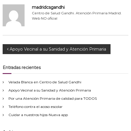
madridcsgandhi
Centro de Salud Gandhi. Atención Primaria Madrid.
Web NO oficial
N
Apoyo Vecinal a su Sanidad y Atención Primaria
a
Entradas recientes
v
Velada Blanca en Centro de Salud Gandhi
e
Apoyo Vecinal a su Sanidad y Atención Primaria
Por una Atención Primaria de calidad para TODOS
g
Teléfono contra el acoso escolar
a
Cuidar a nuestros hijos-Nueva app
c