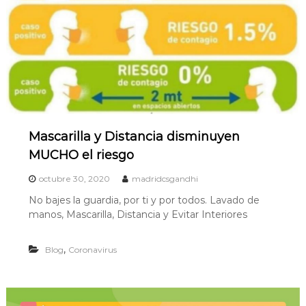
i
d
Mascarilla y Distancia disminuyen
MUCHO el riesgo
octubre 30, 2020
madridcsgandhi
No bajes la guardia, por ti y por todos. Lavado de
manos, Mascarilla, Distancia y Evitar Interiores
,
Blog
Coronavirus