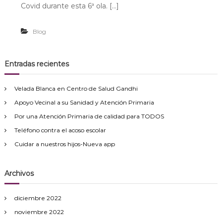
Covid durante esta 6ª ola. […]
i
d
Blog
Entradas recientes
Velada Blanca en Centro de Salud Gandhi
Apoyo Vecinal a su Sanidad y Atención Primaria
Por una Atención Primaria de calidad para TODOS
Teléfono contra el acoso escolar
Cuidar a nuestros hijos-Nueva app
Archivos
diciembre 2022
noviembre 2022