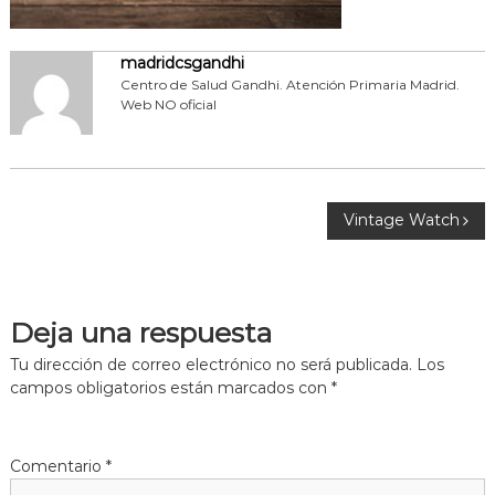
i
d
madridcsgandhi
Centro de Salud Gandhi. Atención Primaria Madrid.
Web NO oficial
N
Vintage Watch
a
v
Deja una respuesta
e
Tu dirección de correo electrónico no será publicada.
Los
campos obligatorios están marcados con
*
g
a
Comentario
*