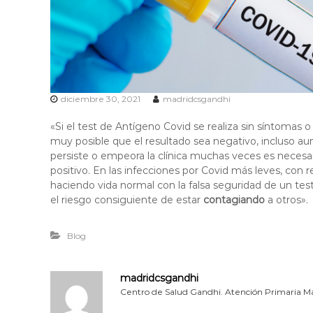
i
M
a
d
r
i
d
diciembre 30, 2021
madridcsgandhi
«Si el test de Antígeno Covid se realiza sin síntomas
muy posible que el resultado sea negativo, incluso au
persiste o empeora la clínica muchas veces es necesar
positivo. En las infecciones por Covid más leves, con r
haciendo vida normal con la falsa seguridad de un te
el riesgo consiguiente de estar
contagiando
a otros».
Blog
madridcsgandhi
Centro de Salud Gandhi. Atención Primaria Ma