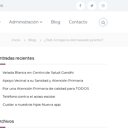
00
f
t
I
a
w
n
Administración
Blog
Contacto
c
i
s
e
t
t
Inicio
Blog
¿Test Antígeno demasiado pronto?
b
t
a
o
e
g
o
r
r
ntradas recientes
k
a
Velada Blanca en Centro de Salud Gandhi
m
Apoyo Vecinal a su Sanidad y Atención Primaria
Por una Atención Primaria de calidad para TODOS
Teléfono contra el acoso escolar
Cuidar a nuestros hijos-Nueva app
rchivos