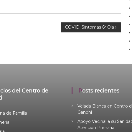
COVID. Síntomas 6ª Ola
Posts recientes
d
Velada Blanca en Centro d
Gandhi
na de Familia
Apoyo Vecinal a su Sanida
mería
Atención Primaria
ría