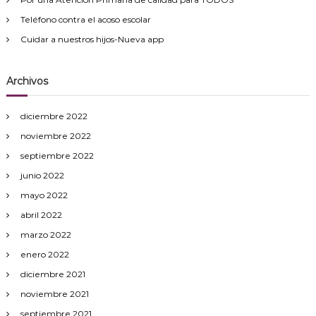
c
Teléfono contra el acoso escolar
a
a
s
Cuidar a nuestros hijos-Nueva app
c
Archivos
i
diciembre 2022
ó
noviembre 2022
n
septiembre 2022
junio 2022
d
mayo 2022
e
abril 2022
marzo 2022
e
enero 2022
diciembre 2021
n
noviembre 2021
septiembre 2021