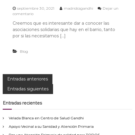
septiembre 30, 2021
madridcsgandhi
Dejar un
e
comentario
n
Creemos que es interesante dar a conocer las
G
asociaciones solidarias que hay en el barrio, tanto
e
n
por si las necesitamos […]
t
e
Blog
S
o
l
i
d
N
Entradas anteriores
a
r
Entradas siguientes
i
a
a
1
Entradas recientes
v
-
S
i
e
Velada Blanca en Centro de Salud Gandhi
m
Apoyo Vecinal a su Sanidad y Atención Primaria
a
g
n
Por una Atención Primaria de calidad para TODOS